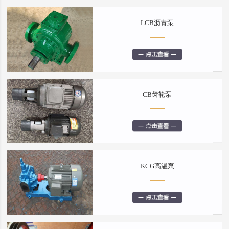
LCB沥青泵
CB齿轮泵
KCG高温泵