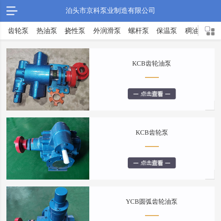
泊头市京科泵业制造有限公司
齿轮泵
热油泵
挠性泵
外润滑泵
螺杆泵
保温泵
稠油泵
沥青泵
转子泵
不锈钢泵
罗茨泵
离心泵
高粘度泵
隔膜泵
KCB齿轮油泵
渣油泵
增压泵
高温泵
磁力泵
可调泵
液压泵
化工泵
软管泵
滑片泵
KCB齿轮泵
YCB圆弧齿轮油泵