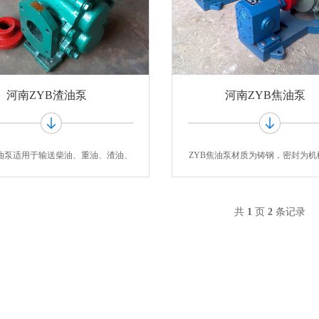
河南ZYB渣油泵
河南ZYB焦油泵
渣油泵适用于输送柴油、重油、渣油、
ZYB焦油泵材质为铸钢，密封为机
燃料油
煤焦油
共
1
页
2
条记录