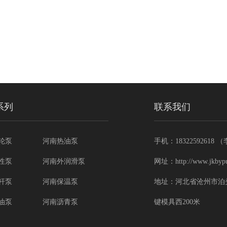
系列
联系我们
轮泵
河南热油泵
手机：18322592618
性泵
河南外润滑泵
网址：http://www.jkbyp
杆泵
河南保温泵
地址：河北省沧州市泊
油泵
河南沥青泵
键模具西200米
子泵
河南不锈钢泵