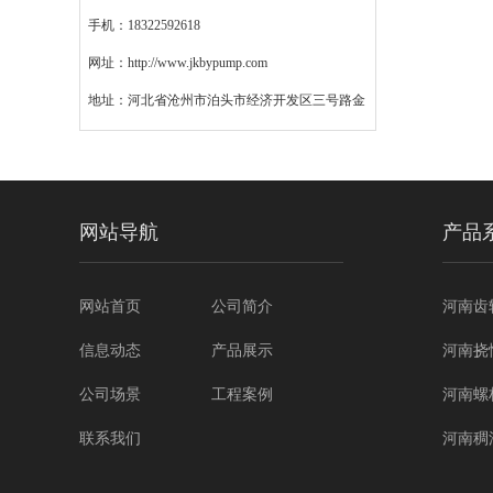
手机：18322592618
网址：http://www.jkbypump.com
地址：河北省沧州市泊头市经济开发区三号路金
键模具西200米
网站导航
产品
网站首页
公司简介
河南齿
信息动态
产品展示
河南挠
公司场景
工程案例
河南螺
联系我们
河南稠
河南转