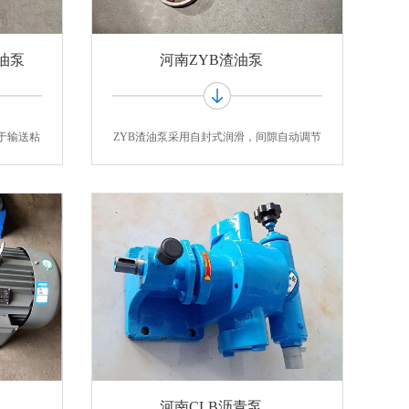
油泵
河南ZYB渣油泵
于输送粘
ZYB渣油泵采用自封式润滑，间隙自动调节
结构，
河南CLB沥青泵