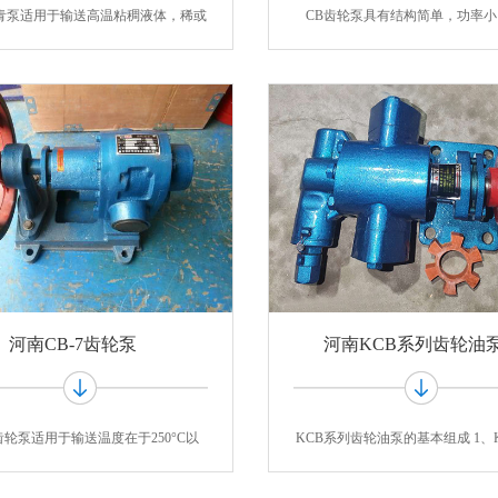
沥青泵适用于输送高温粘稠液体，稀或
CB齿轮泵具有结构简单，功率
稠的悬
大，扬程高
河南CB-7齿轮泵
河南KCB系列齿轮油
7齿轮泵适用于输送温度在于250°C以
KCB系列齿轮油泵的基本组成 1、
下，粘度在
齿轮油泵主