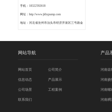
手机：18322592618
网址：http://www.jkbypump.com
地址：河北省沧州市泊头市经济开发区三号路金
键模具西200米
网站导航
产品
网站首页
公司简介
河南齿
信息动态
产品展示
河南挠
公司场景
工程案例
河南螺
联系我们
河南稠
河南转