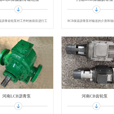
保温沥青齿轮泵对工件时效前应进行工
RCB保温沥青泵对输送的介质和场
艺分析
规定：
河南LCB沥青泵
河南CB齿轮泵