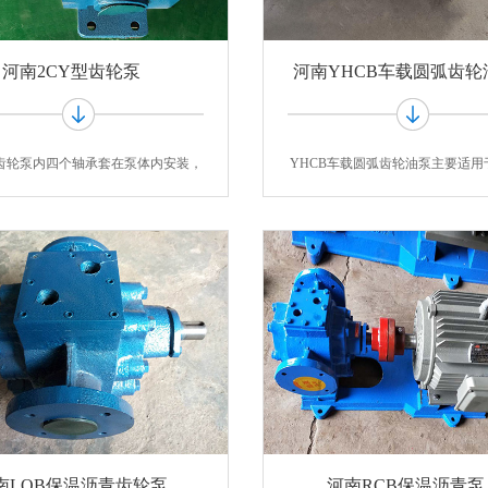
河南2CY型齿轮泵
河南YHCB车载圆弧齿轮
型齿轮泵内四个轴承套在泵体内安装，
YHCB车载圆弧齿轮油泵主要适用
随工作
度在5-1
南LQB保温沥青齿轮泵
河南RCB保温沥青泵