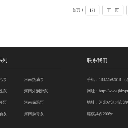
首页 1
[2]
下一页
系列
联系我们
轮泵
河南热油泵
手机：18322592618
性泵
河南外润滑泵
网址：http://www.jkbyp
杆泵
河南保温泵
地址：河北省沧州市泊
油泵
河南沥青泵
键模具西200米
子泵
河南不锈钢泵